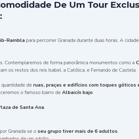
Comodidade De Um Tour Exclus
:
Bib-Rambla
para percorrer Granada durante duas horas. A cidad
antes. Contemplaremos de forma panorâmica monumentos como a
C
am os restos dos reis Isabel, a Católica, e Fernando de Castela.
e quantidade de
ruas, praças e edifícios com toques góticos 
heceremos o famoso bairro de
Albaicín bajo
.
Plaza de Santa Ana
.
s por Granada se o
seu grupo tiver mais de 6 adultos
.
anhados de um adulto.