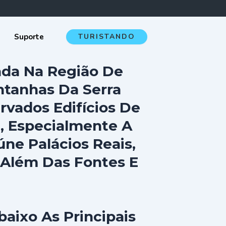
Suporte
TURISTANDO
ada Na Região De
ntanhas Da Serra
vados Edifícios De
, Especialmente A
úne Palácios Reais,
, Além Das Fontes E
aixo As Principais