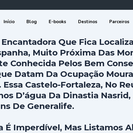
Início
Blog
E-books
Destinos
Parceiros
Encantadora Que Fica Localiz
Espanha, Muito Próxima Das Mo
e Conhecida Pelos Bem Conser
 Que Datam Da Ocupação Moura
 Essa Castelo-Fortaleza, No Re
hos D’água Da Dinastia Nasrid
ns De Generalife.
É Imperdível, Mas Listamos Ab