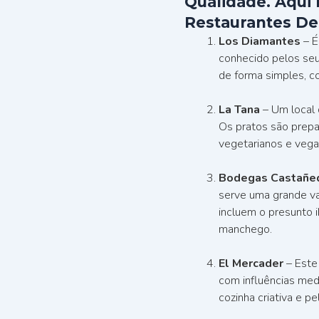
Qualidade. Aqui 
Restaurantes De
Los Diamantes
– É
conhecido pelos seu
de forma simples, co
La Tana
– Um local 
Os pratos são prepa
vegetarianos e vega
Bodegas Castañe
serve uma grande va
incluem o presunto i
manchego.
El Mercader
– Este
com influências med
cozinha criativa e p