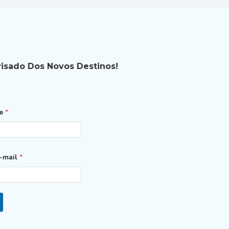
visado Dos Novos Destinos!
me
*
-mail
*